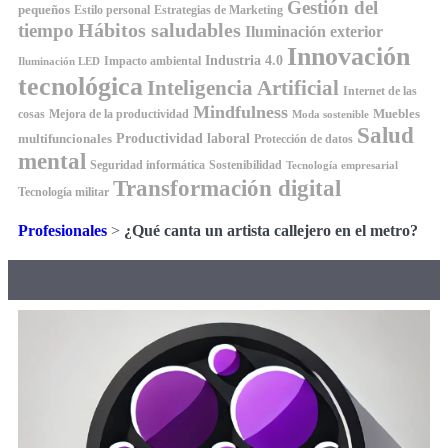
Gestión del
pequeños
Estilo personal
Estrategias de Marketing
Hábitos saludables
tiempo
Iluminación exterior
Innovación
Industria 4.0
Impacto ambiental
Iluminación LED
tecnológica
Inteligencia Artificial
Internet de las
Mindfulness
Muebles
cosas
Mejora de la productividad
Moda sostenible
Salud
Productividad laboral
multifuncionales
Protección de datos
mental
Seguridad informática
Sostenibilidad
Tecnología empresarial
Transformación digital
Tecnología militar
Profesionales
>
¿Qué canta un artista callejero en el metro?