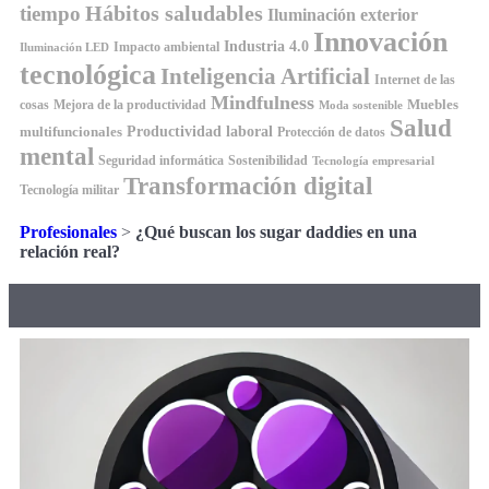
Hábitos saludables
tiempo
Iluminación exterior
Innovación
Industria 4.0
Impacto ambiental
Iluminación LED
tecnológica
Inteligencia Artificial
Internet de las
Mindfulness
Muebles
cosas
Mejora de la productividad
Moda sostenible
Salud
Productividad laboral
multifuncionales
Protección de datos
mental
Seguridad informática
Sostenibilidad
Tecnología empresarial
Transformación digital
Tecnología militar
Profesionales
>
¿Qué buscan los sugar daddies en una
relación real?