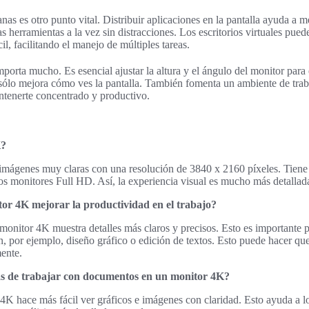
as es otro punto vital. Distribuir aplicaciones en la pantalla ayuda a m
as herramientas a la vez sin distracciones. Los escritorios virtuales pued
l, facilitando el manejo de múltiples tareas.
orta mucho. Es esencial ajustar la altura y el ángulo del monitor para 
sólo mejora cómo ves la pantalla. También fomenta un ambiente de trab
antenerte concentrado y productivo.
K?
mágenes muy claras con una resolución de 3840 x 2160 píxeles. Tiene
os monitores Full HD. Así, la experiencia visual es mucho más detallada
r 4K mejorar la productividad en el trabajo?
 monitor 4K muestra detalles más claros y precisos. Esto es importante p
, por ejemplo, diseño gráfico o edición de textos. Esto puede hacer que
mente.
as de trabajar con documentos en un monitor 4K?
4K hace más fácil ver gráficos e imágenes con claridad. Esto ayuda a l