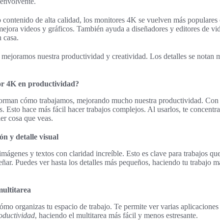
 envolvente.
ontenido de alta calidad, los monitores 4K se vuelven más populares en
mejora videos y gráficos. También ayuda a diseñadores y editores de vi
n casa.
 mejoramos nuestra productividad y creatividad. Los detalles se notan 
r 4K en productividad?
orman cómo trabajamos, mejorando mucho nuestra productividad. Con s
s. Esto hace más fácil hacer trabajos complejos. Al usarlos, te concentr
ier cosa que veas.
n y detalle visual
ágenes y textos con claridad increíble. Esto es clave para trabajos que
eñar. Puedes ver hasta los detalles más pequeños, haciendo tu trabajo m
multitarea
o organizas tu espacio de trabajo. Te permite ver varias aplicaciones s
oductividad
, haciendo el multitarea más fácil y menos estresante.