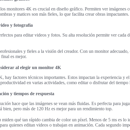
los monitores 4K es crucial en diseño gráfico. Permiten ver imágenes c
ombras y matices son más fieles, lo que facilita crear obras impactantes.
video y fotografía
ectos para editar videos y fotos. Su alta resolución permite ver cada de
ofesionales y fieles a la visión del creador. Con un monitor adecuado, 
 final es mejor.
siderar al elegir un monitor 4K
, hay factores técnicos importantes. Estos impactan la experiencia y e
 productividad en varias actividades, como editar o disfrutar del tiempo l
ación y tiempos de respuesta
zación
hace que las imágenes se vean más fluidas. Es perfecta para jugar
á bien, pero más de 120 Hz es mejor para un rendimiento top.
a
miden qué tan rápido cambia de color un píxel. Menos de 5 ms es lo i
l para quienes editan videos o trabajan en animación. Cada segundo imp