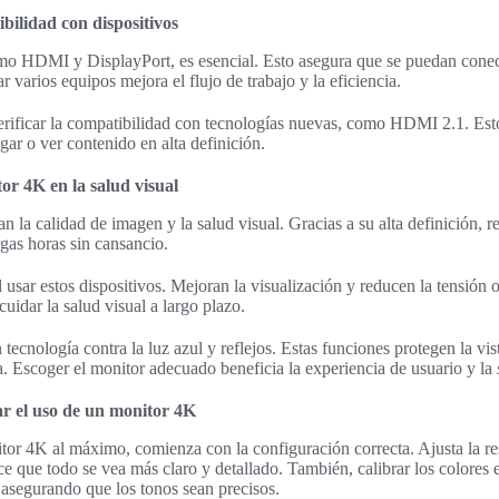
bilidad con dispositivos
mo HDMI y DisplayPort, es esencial. Esto asegura que se puedan conecta
r varios equipos mejora el flujo de trabajo y la eficiencia.
rificar la compatibilidad con tecnologías nuevas, como HDMI 2.1. Est
ugar o ver contenido en alta definición.
or 4K en la salud visual
 la calidad de imagen y la salud visual. Gracias a su alta definición, 
rgas horas sin cansancio.
l usar estos dispositivos. Mejoran la visualización y reducen la tensión 
uidar la salud visual a largo plazo.
tecnología contra la luz azul y reflejos. Estas funciones protegen la vist
a. Escoger el monitor adecuado beneficia la experiencia de usuario y la
r el uso de un monitor 4K
or 4K al máximo, comienza con la configuración correcta. Ajusta la re
ce que todo se vea más claro y detallado. También, calibrar los colores 
asegurando que los tonos sean precisos.