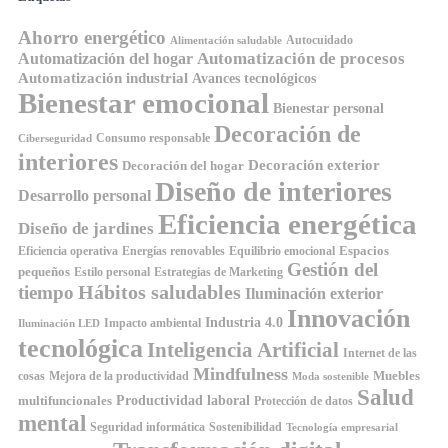
Ahorro energético
Autocuidado
Alimentación saludable
Automatización de procesos
Automatización del hogar
Automatización industrial
Avances tecnológicos
Bienestar emocional
Bienestar personal
Decoración de
Consumo responsable
Ciberseguridad
interiores
Decoración exterior
Decoración del hogar
Diseño de interiores
Desarrollo personal
Eficiencia energética
Diseño de jardines
Espacios
Equilibrio emocional
Eficiencia operativa
Energías renovables
Gestión del
pequeños
Estilo personal
Estrategias de Marketing
Hábitos saludables
tiempo
Iluminación exterior
Innovación
Industria 4.0
Impacto ambiental
Iluminación LED
tecnológica
Inteligencia Artificial
Internet de las
Mindfulness
Muebles
cosas
Mejora de la productividad
Moda sostenible
Salud
Productividad laboral
multifuncionales
Protección de datos
mental
Seguridad informática
Sostenibilidad
Tecnología empresarial