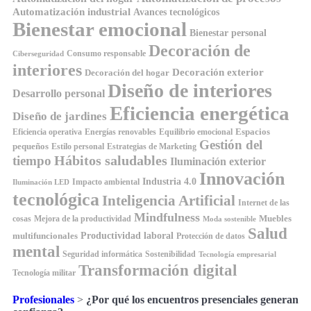
Automatización industrial
Avances tecnológicos
Bienestar emocional
Bienestar personal
Decoración de
Consumo responsable
Ciberseguridad
interiores
Decoración exterior
Decoración del hogar
Diseño de interiores
Desarrollo personal
Eficiencia energética
Diseño de jardines
Espacios
Equilibrio emocional
Eficiencia operativa
Energías renovables
Gestión del
pequeños
Estilo personal
Estrategias de Marketing
Hábitos saludables
tiempo
Iluminación exterior
Innovación
Industria 4.0
Impacto ambiental
Iluminación LED
tecnológica
Inteligencia Artificial
Internet de las
Mindfulness
Muebles
cosas
Mejora de la productividad
Moda sostenible
Salud
Productividad laboral
multifuncionales
Protección de datos
mental
Seguridad informática
Sostenibilidad
Tecnología empresarial
Transformación digital
Tecnología militar
Profesionales
>
¿Por qué los encuentros presenciales generan