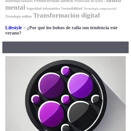
Productividad laboral
multifuncionales
Protección de datos
mental
Seguridad informática
Sostenibilidad
Tecnología empresarial
Transformación digital
Tecnología militar
Lifestyle
>
¿Por qué los bolsos de rafia son tendencia este
verano?