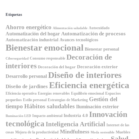
Etiquetas
Ahorro energético
Autocuidado
Alimentación saludable
Automatización de procesos
Automatización del hogar
Automatización industrial
Avances tecnológicos
Bienestar emocional
Bienestar personal
Decoración de
Consumo responsable
Ciberseguridad
interiores
Decoración exterior
Decoración del hogar
Diseño de interiores
Desarrollo personal
Eficiencia energética
Diseño de jardines
Espacios
Equilibrio emocional
Eficiencia operativa
Energías renovables
Gestión del
pequeños
Estilo personal
Estrategias de Marketing
Hábitos saludables
tiempo
Iluminación exterior
Innovación
Industria 4.0
Impacto ambiental
Iluminación LED
tecnológica
Inteligencia Artificial
Internet de las
Mindfulness
Muebles
cosas
Mejora de la productividad
Moda sostenible
Salud