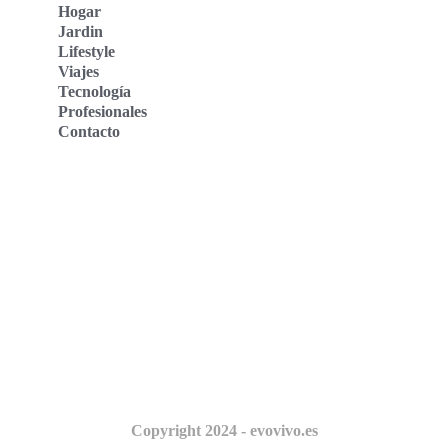
Hogar
Jardin
Lifestyle
Viajes
Tecnología
Profesionales
Contacto
Evo Vivo Deutschland
Evo Vivo España
Evo Vivo Nederland
Evo Vivo Schweiz
Nosotros
Copyright 2024 - evovivo.es