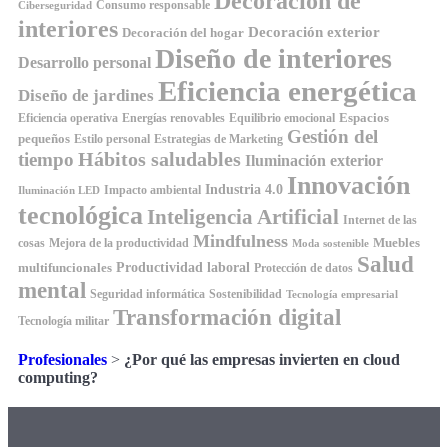
Decoración de
Consumo responsable
Ciberseguridad
interiores
Decoración exterior
Decoración del hogar
Diseño de interiores
Desarrollo personal
Eficiencia energética
Diseño de jardines
Espacios
Equilibrio emocional
Eficiencia operativa
Energías renovables
Gestión del
pequeños
Estilo personal
Estrategias de Marketing
Hábitos saludables
tiempo
Iluminación exterior
Innovación
Industria 4.0
Impacto ambiental
Iluminación LED
tecnológica
Inteligencia Artificial
Internet de las
Mindfulness
Muebles
cosas
Mejora de la productividad
Moda sostenible
Salud
Productividad laboral
multifuncionales
Protección de datos
mental
Seguridad informática
Sostenibilidad
Tecnología empresarial
Transformación digital
Tecnología militar
Profesionales
>
¿Por qué las empresas invierten en cloud
computing?