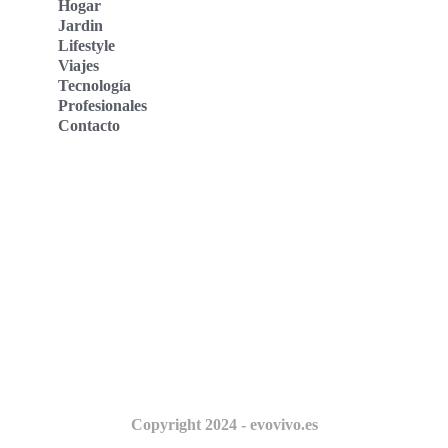
Hogar
Jardin
Lifestyle
Viajes
Tecnología
Profesionales
Contacto
Evo Vivo Deutschland
Evo Vivo España
Evo Vivo Nederland
Evo Vivo Schweiz
Nosotros
Copyright 2024 - evovivo.es