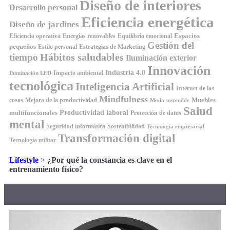
Diseño de interiores
Desarrollo personal
Eficiencia energética
Diseño de jardines
Espacios
Equilibrio emocional
Eficiencia operativa
Energías renovables
Gestión del
pequeños
Estilo personal
Estrategias de Marketing
Hábitos saludables
tiempo
Iluminación exterior
Innovación
Industria 4.0
Impacto ambiental
Iluminación LED
tecnológica
Inteligencia Artificial
Internet de las
Mindfulness
Muebles
cosas
Mejora de la productividad
Moda sostenible
Salud
Productividad laboral
multifuncionales
Protección de datos
mental
Seguridad informática
Sostenibilidad
Tecnología empresarial
Transformación digital
Tecnología militar
Lifestyle
>
¿Por qué la constancia es clave en el
entrenamiento físico?