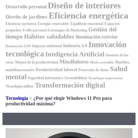
Diseño de interiores
Desarrollo personal
Eficiencia energética
Diseño de jardines
Espacios
Equilibrio emocional
Eficiencia operativa
Energías renovables
Gestión del
pequeños
Estilo personal
Estrategias de Marketing
Hábitos saludables
tiempo
Iluminación exterior
Innovación
Industria 4.0
Impacto ambiental
Iluminación LED
tecnológica
Inteligencia Artificial
Internet de las
Mindfulness
Muebles
cosas
Mejora de la productividad
Moda sostenible
Salud
Productividad laboral
multifuncionales
Protección de datos
mental
Seguridad informática
Sostenibilidad
Tecnología empresarial
Transformación digital
Tecnología militar
Tecnología
>
¿Por qué elegir Windows 11 Pro para
productividad máxima?