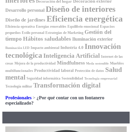
interiores
Decoración exterior
Decoración del hogar
Diseño de interiores
Desarrollo personal
Eficiencia energética
Diseño de jardines
Espacios
Equilibrio emocional
Eficiencia operativa
Energías renovables
Gestión del
pequeños
Estilo personal
Estrategias de Marketing
Hábitos saludables
tiempo
Iluminación exterior
Innovación
Industria 4.0
Impacto ambiental
Iluminación LED
tecnológica
Inteligencia Artificial
Internet de las
Mindfulness
Muebles
cosas
Mejora de la productividad
Moda sostenible
Salud
Productividad laboral
multifuncionales
Protección de datos
mental
Seguridad informática
Sostenibilidad
Tecnología empresarial
Transformación digital
Tecnología militar
Profesionales
>
¿Por qué contar con un fontanero
especializado?