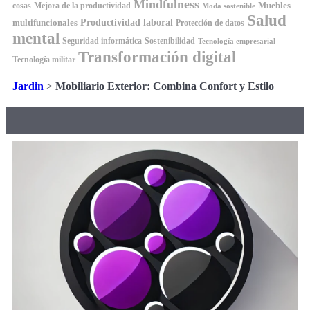
Mindfulness
Muebles
cosas
Mejora de la productividad
Moda sostenible
Salud
Productividad laboral
multifuncionales
Protección de datos
mental
Seguridad informática
Sostenibilidad
Tecnología empresarial
Transformación digital
Tecnología militar
Jardin
>
Mobiliario Exterior: Combina Confort y Estilo