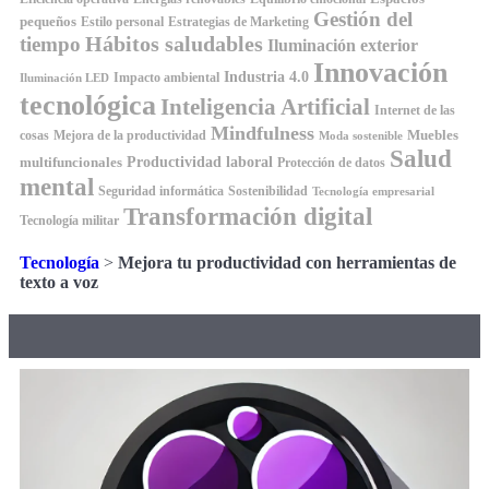
Gestión del
pequeños
Estilo personal
Estrategias de Marketing
Hábitos saludables
tiempo
Iluminación exterior
Innovación
Industria 4.0
Impacto ambiental
Iluminación LED
tecnológica
Inteligencia Artificial
Internet de las
Mindfulness
Muebles
cosas
Mejora de la productividad
Moda sostenible
Salud
Productividad laboral
multifuncionales
Protección de datos
mental
Seguridad informática
Sostenibilidad
Tecnología empresarial
Transformación digital
Tecnología militar
Tecnología
>
Mejora tu productividad con herramientas de
texto a voz