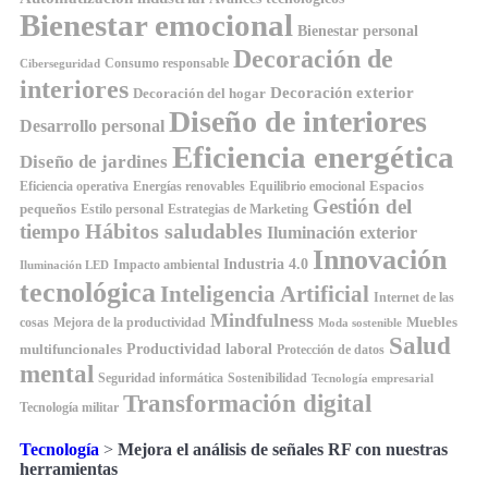
Bienestar emocional
Bienestar personal
Decoración de
Consumo responsable
Ciberseguridad
interiores
Decoración exterior
Decoración del hogar
Diseño de interiores
Desarrollo personal
Eficiencia energética
Diseño de jardines
Espacios
Equilibrio emocional
Eficiencia operativa
Energías renovables
Gestión del
pequeños
Estilo personal
Estrategias de Marketing
Hábitos saludables
tiempo
Iluminación exterior
Innovación
Industria 4.0
Impacto ambiental
Iluminación LED
tecnológica
Inteligencia Artificial
Internet de las
Mindfulness
Muebles
cosas
Mejora de la productividad
Moda sostenible
Salud
Productividad laboral
multifuncionales
Protección de datos
mental
Seguridad informática
Sostenibilidad
Tecnología empresarial
Transformación digital
Tecnología militar
Tecnología
>
Mejora el análisis de señales RF con nuestras
herramientas