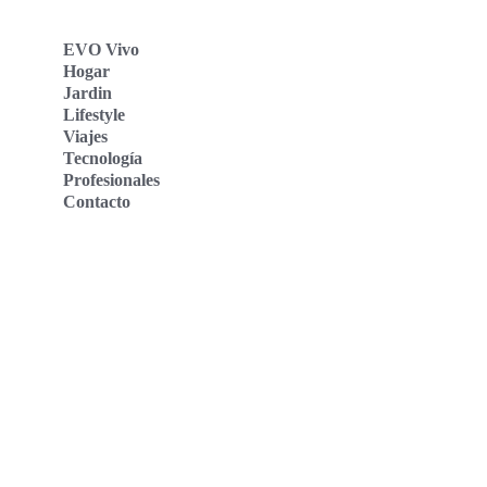
EVO Vivo
Hogar
Jardin
Lifestyle
Viajes
Tecnología
Profesionales
Contacto
Evo Vivo Deutschland
Evo Vivo España
Evo Vivo Nederland
Evo Vivo Schweiz
Nosotros