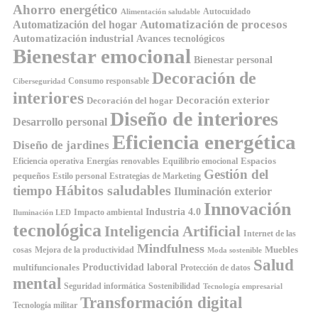
Ahorro energético
Autocuidado
Alimentación saludable
Automatización de procesos
Automatización del hogar
Automatización industrial
Avances tecnológicos
Bienestar emocional
Bienestar personal
Decoración de
Consumo responsable
Ciberseguridad
interiores
Decoración exterior
Decoración del hogar
Diseño de interiores
Desarrollo personal
Eficiencia energética
Diseño de jardines
Espacios
Equilibrio emocional
Eficiencia operativa
Energías renovables
Gestión del
pequeños
Estilo personal
Estrategias de Marketing
Hábitos saludables
tiempo
Iluminación exterior
Innovación
Industria 4.0
Impacto ambiental
Iluminación LED
tecnológica
Inteligencia Artificial
Internet de las
Mindfulness
Muebles
cosas
Mejora de la productividad
Moda sostenible
Salud
Productividad laboral
multifuncionales
Protección de datos
mental
Seguridad informática
Sostenibilidad
Tecnología empresarial
Transformación digital
Tecnología militar