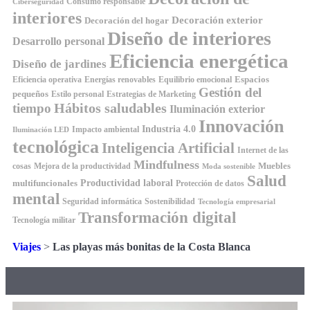
Consumo responsable
Ciberseguridad
interiores
Decoración exterior
Decoración del hogar
Diseño de interiores
Desarrollo personal
Eficiencia energética
Diseño de jardines
Espacios
Equilibrio emocional
Eficiencia operativa
Energías renovables
Gestión del
pequeños
Estilo personal
Estrategias de Marketing
Hábitos saludables
tiempo
Iluminación exterior
Innovación
Industria 4.0
Impacto ambiental
Iluminación LED
tecnológica
Inteligencia Artificial
Internet de las
Mindfulness
Muebles
cosas
Mejora de la productividad
Moda sostenible
Salud
Productividad laboral
multifuncionales
Protección de datos
mental
Seguridad informática
Sostenibilidad
Tecnología empresarial
Transformación digital
Tecnología militar
Viajes
>
Las playas más bonitas de la Costa Blanca