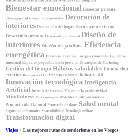
Avances tecnológicos
Bienestar emocional
Bienestar personal
Decoración de
Consumo responsable
Ciberseguridad
interiores
Decoración exterior
Decoración del hogar
Diseño de
Desarrollo personal
Desarrollo profesional
Eficiencia
interiores
Diseño de jardines
energética
Equilibrio
Eficiencia operativa
Energías renovables
Espacios pequeños
emocional
Estilo personal
Estrategias de Marketing
Hábitos saludables
Gestión del tiempo
Iluminación
exterior
Industria 4.0
Impacto ambiental
Iluminación LED
Innovación tecnológica
Inteligencia
Artificial
Internet de las cosas
Mejora de la productividad
Mindfulness
Muebles multifuncionales
Moda sostenible
Salud mental
Productividad laboral
Protección de datos
Seguridad informática
Sostenibilidad
Tecnología militar
Transformación digital
Viajes
>
Las mejores rutas de senderismo en los Vosgos