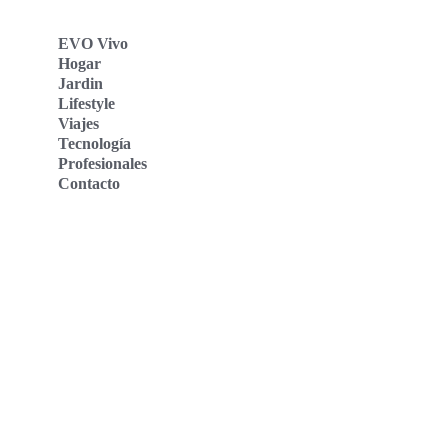
EVO Vivo
Hogar
Jardin
Lifestyle
Viajes
Tecnología
Profesionales
Contacto
Evo Vivo Deutschland
Evo Vivo España
Evo Vivo Nederland
Evo Vivo Schweiz
Nosotros