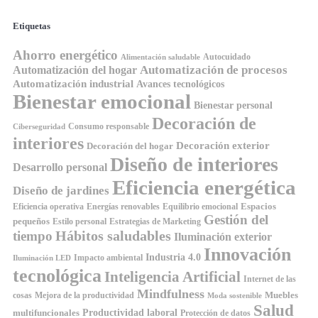
Etiquetas
Ahorro energético
Autocuidado
Alimentación saludable
Automatización de procesos
Automatización del hogar
Automatización industrial
Avances tecnológicos
Bienestar emocional
Bienestar personal
Decoración de
Consumo responsable
Ciberseguridad
interiores
Decoración exterior
Decoración del hogar
Diseño de interiores
Desarrollo personal
Eficiencia energética
Diseño de jardines
Espacios
Equilibrio emocional
Eficiencia operativa
Energías renovables
Gestión del
pequeños
Estilo personal
Estrategias de Marketing
Hábitos saludables
tiempo
Iluminación exterior
Innovación
Industria 4.0
Impacto ambiental
Iluminación LED
tecnológica
Inteligencia Artificial
Internet de las
Mindfulness
Muebles
cosas
Mejora de la productividad
Moda sostenible
Salud
Productividad laboral
multifuncionales
Protección de datos