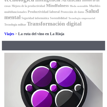
Internet de las
Mindfulness
Muebles
cosas
Mejora de la productividad
Moda sostenible
Salud
Productividad laboral
multifuncionales
Protección de datos
mental
Seguridad informática
Sostenibilidad
Tecnología empresarial
Transformación digital
Tecnología militar
Viajes
>
La ruta del vino en La Rioja