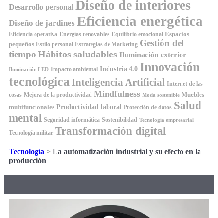
Diseño de interiores
Desarrollo personal
Eficiencia energética
Diseño de jardines
Espacios
Equilibrio emocional
Eficiencia operativa
Energías renovables
Gestión del
pequeños
Estilo personal
Estrategias de Marketing
Hábitos saludables
tiempo
Iluminación exterior
Innovación
Industria 4.0
Impacto ambiental
Iluminación LED
tecnológica
Inteligencia Artificial
Internet de las
Mindfulness
Muebles
cosas
Mejora de la productividad
Moda sostenible
Salud
Productividad laboral
multifuncionales
Protección de datos
mental
Seguridad informática
Sostenibilidad
Tecnología empresarial
Transformación digital
Tecnología militar
Tecnología
>
La automatización industrial y su efecto en la
producción