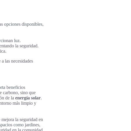
as opciones disponibles,
rcionan luz.
entando la seguridad.
ica.
 a las necesidades
rta beneficios
de carbono, sino que
ión de la
energía solar
.
entorno más limpio y
 mejora la seguridad en
espacios como jardines,
guridad en la comunidad.