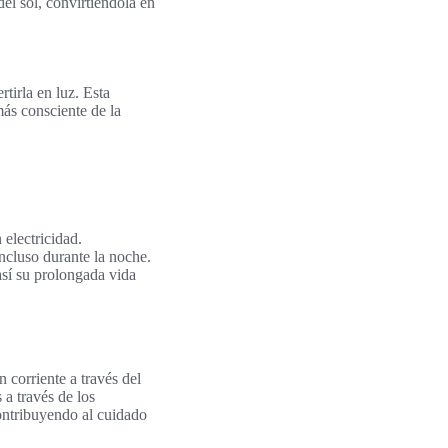
el sol, convirtiéndola en
tirla en luz. Esta
ás consciente de la
 electricidad.
incluso durante la noche.
así su prolongada vida
an corriente a través del
 a través de los
contribuyendo al cuidado