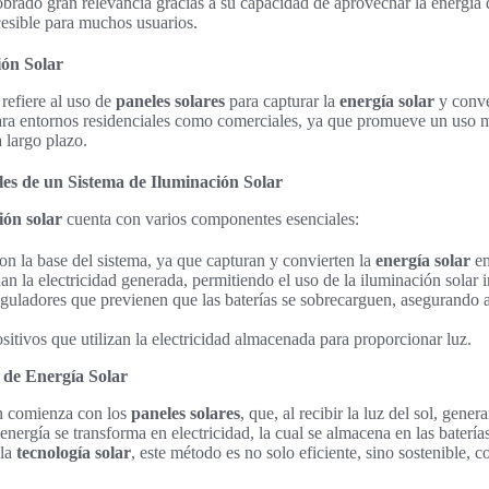
obrado gran relevancia gracias a su capacidad de aprovechar la energía d
cesible para muchos usuarios.
ión Solar
refiere al uso de
paneles solares
para capturar la
energía solar
y conver
para entornos residenciales como comerciales, ya que promueve un uso m
 largo plazo.
es de un Sistema de Iluminación Solar
ión solar
cuenta con varios componentes esenciales:
Son la base del sistema, ya que capturan y convierten la
energía solar
en
n la electricidad generada, permitiendo el uso de la iluminación solar 
guladores que previenen que las baterías se sobrecarguen, asegurando 
ositivos que utilizan la electricidad almacenada para proporcionar luz.
 de Energía Solar
n comienza con los
paneles solares
, que, al recibir la luz del sol, gener
 energía se transforma en electricidad, la cual se almacena en las baterías
 la
tecnología solar
, este método es no solo eficiente, sino sostenible, 