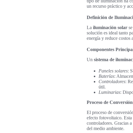
tipo de iluminación ha c
un recurso práctico y ac
Definición de Iluminac
La
iluminación solar
se 
solución es ideal tanto 
energía y reduce costos a
Componentes Principal
Un
sistema de iluminac
Paneles solares
: 
Baterías
: Almacena
Controladores
: Re
útil.
Luminarias
: Disp
Proceso de Conversión
El proceso de conversió
efecto fotovoltaico. Esta
controladores. Gracias a
del medio ambiente.