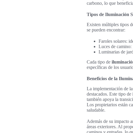
carbono, lo que benefici
Tipos de Iluminación S
Existen múltiples tipos d
se pueden encontrar:
Faroles solares: i
Luces de camino: p
Luminarias de jard
Cada tipo de
iluminació
específicas de los usuario
Beneficios de la Ilumi
La implementación de la 
destacados. Este tipo de
también apoya la transic
Los propietarios están c
saludable.
Además de su impacto amb
áreas exteriores. Al prop
caminos y entradas, lo q