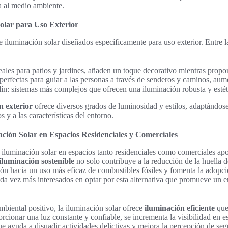
a al medio ambiente.
olar para Uso Exterior
e iluminación solar diseñados específicamente para uso exterior. Entre l
deales para patios y jardines, añaden un toque decorativo mientras propo
erfectas para guiar a las personas a través de senderos y caminos, aum
ín: sistemas más complejos que ofrecen una iluminación robusta y estét
n exterior
ofrece diversos grados de luminosidad y estilos, adaptándose
s y a las características del entorno.
nación Solar en Espacios Residenciales y Comerciales
iluminación solar en espacios tanto residenciales como comerciales apo
iluminación sostenible
no solo contribuye a la reducción de la huella 
ión hacia un uso más eficaz de combustibles fósiles y fomenta la adopc
ada vez más interesados en optar por esta alternativa que promueve un 
iental positivo, la iluminación solar ofrece
iluminación eficiente
que
orcionar una luz constante y confiable, se incrementa la visibilidad en 
ue ayuda a disuadir actividades delictivas y mejora la percepción de se