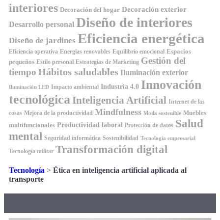
interiores
Decoración exterior
Decoración del hogar
Diseño de interiores
Desarrollo personal
Eficiencia energética
Diseño de jardines
Espacios
Equilibrio emocional
Eficiencia operativa
Energías renovables
Gestión del
pequeños
Estilo personal
Estrategias de Marketing
Hábitos saludables
tiempo
Iluminación exterior
Innovación
Industria 4.0
Impacto ambiental
Iluminación LED
tecnológica
Inteligencia Artificial
Internet de las
Mindfulness
Muebles
cosas
Mejora de la productividad
Moda sostenible
Salud
Productividad laboral
multifuncionales
Protección de datos
mental
Seguridad informática
Sostenibilidad
Tecnología empresarial
Transformación digital
Tecnología militar
Tecnología
>
Ética en inteligencia artificial aplicada al
transporte