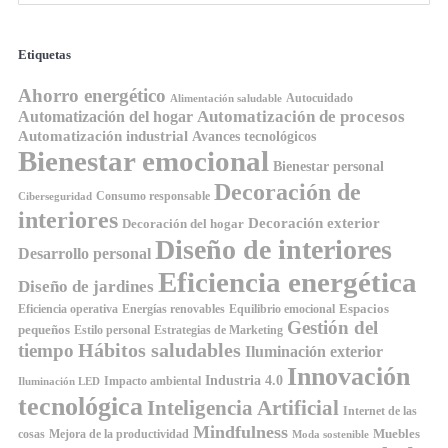
Etiquetas
Ahorro energético
Autocuidado
Alimentación saludable
Automatización de procesos
Automatización del hogar
Automatización industrial
Avances tecnológicos
Bienestar emocional
Bienestar personal
Decoración de
Consumo responsable
Ciberseguridad
interiores
Decoración exterior
Decoración del hogar
Diseño de interiores
Desarrollo personal
Eficiencia energética
Diseño de jardines
Espacios
Equilibrio emocional
Eficiencia operativa
Energías renovables
Gestión del
pequeños
Estilo personal
Estrategias de Marketing
Hábitos saludables
tiempo
Iluminación exterior
Innovación
Industria 4.0
Impacto ambiental
Iluminación LED
tecnológica
Inteligencia Artificial
Internet de las
Mindfulness
Muebles
cosas
Mejora de la productividad
Moda sostenible