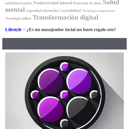
Salud
Productividad laboral
multifuncionales
Protección de datos
mental
Seguridad informática
Sostenibilidad
Tecnología empresarial
Transformación digital
Tecnología militar
Lifestyle
>
¿Es un masajeador facial un buen regalo zen?