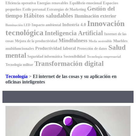
Espacios
Equilibrio emocional
Eficiencia operativa
Energías renovables
Gestión del
pequeños
Estilo personal
Estrategias de Marketing
Hábitos saludables
tiempo
Iluminación exterior
Innovación
Industria 4.0
Impacto ambiental
Iluminación LED
tecnológica
Inteligencia Artificial
Internet de las
Mindfulness
Muebles
cosas
Mejora de la productividad
Moda sostenible
Salud
Productividad laboral
multifuncionales
Protección de datos
mental
Seguridad informática
Sostenibilidad
Tecnología empresarial
Transformación digital
Tecnología militar
Tecnología
>
El internet de las cosas y su aplicación en
oficinas inteligentes