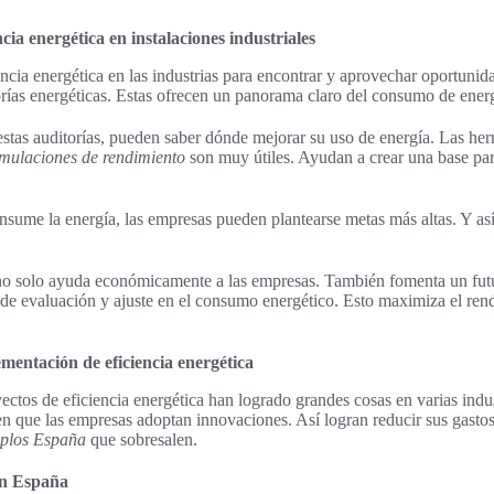
cia energética en instalaciones industriales
encia energética en las industrias para encontrar y aprovechar oportunid
orías energéticas. Estas ofrecen un panorama claro del consumo de energ
estas auditorías, pueden saber dónde mejorar su uso de energía. Las h
imulaciones de rendimiento
son muy útiles. Ayudan a crear una base para
ume la energía, las empresas pueden plantearse metas más altas. Y así,
o solo ayuda económicamente a las empresas. También fomenta un futu
a de evaluación y ajuste en el consumo energético. Esto maximiza el ren
mentación de eficiencia energética
tos de eficiencia energética han logrado grandes cosas en varias indus
n que las empresas adoptan innovaciones. Así logran reducir sus gastos 
plos España
que sobresalen.
en España