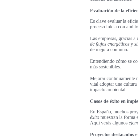
Evaluación de la eficien
Es clave evaluar la efici
proceso inicia con audit
Las empresas, gracias a 
de flujos energéticos
y
s
de mejora continua.
Entendiendo cómo se cons
más sostenibles.
Mejorar continuamente n
vital adoptar una cultur
impacto ambiental.
Casos de éxito en imple
En España, muchos proyec
éxito
muestran la forma e
Aquí verás algunos
ejem
Proyectos destacados 