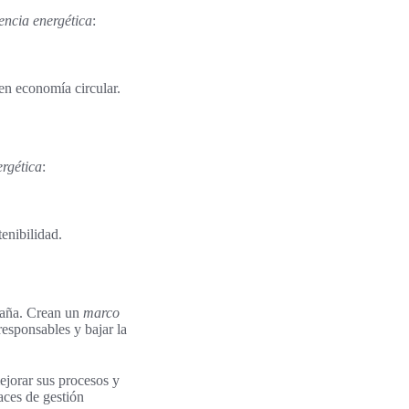
iencia energética
:
en economía circular.
ergética
:
tenibilidad.
spaña. Crean un
marco
esponsables y bajar la
ejorar sus procesos y
aces de gestión