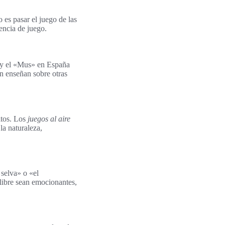
es pasar el juego de las
encia de juego.
o y el «Mus» en España
én enseñan sobre otras
ltos. Los
juegos al aire
la naturaleza,
 selva» o «el
 libre sean emocionantes,