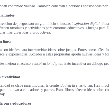
indan contenido valioso. También conectan a personas apasionadas por l
cializados
 creación de juegos son un gran inicio si buscas
inspiración digital
. Pla
recen tutoriales y actividades para entornos educativos. «Juegos para
ulas más divertidas y productivas.
n línea
a son ideales para intercambiar ideas sobre juegos. Foros como «Teach
sos y experiencias. Acceder a estas propuestas aporta nuevas ideas y fo
des mejora el acceso a
inspiración digital
. Esto incentiva un diálogo p
a creatividad
alidad es clave para impulsar la
creatividad en la enseñanza
. Hay muc
 para motivar a educadores y padres. Estos libros ofrecen ideas sobre c
zaje.
da para educadores