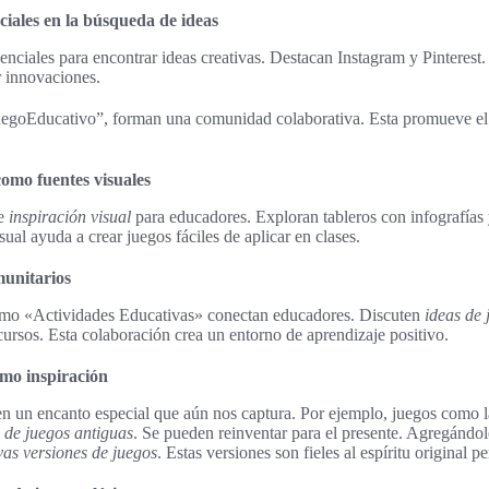
ociales en la búsqueda de ideas
senciales para encontrar ideas creativas. Destacan Instagram y Pinteres
r innovaciones.
goEducativo”, forman una comunidad colaborativa. Esta promueve el 
como fuentes visuales
de
inspiración visual
para educadores. Exploran tableros con infografías 
sual ayuda a crear juegos fáciles de aplicar en clases.
unitarios
mo «Actividades Educativas» conectan educadores. Discuten
ideas de 
ursos. Esta colaboración crea un entorno de aprendizaje positivo.
omo inspiración
en un encanto especial que aún nos captura. Por ejemplo, juegos como la
 de juegos antiguas
. Se pueden reinventar para el presente. Agregándol
as versiones de juegos
. Estas versiones son fieles al espíritu original p