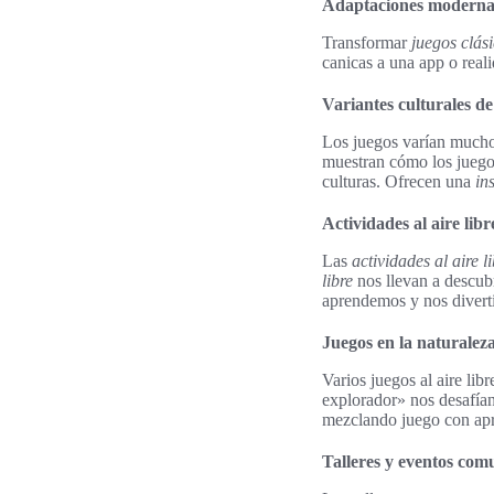
Adaptaciones modernas
Transformar
juegos clás
canicas a una app o real
Variantes culturales d
Los juegos varían mucho
muestran cómo los juegos
culturas. Ofrecen una
in
Actividades al aire lib
Las
actividades al aire l
libre
nos llevan a descubr
aprendemos y nos divert
Juegos en la naturalez
Varios juegos al aire lib
explorador» nos desafían 
mezclando juego con apr
Talleres y eventos com