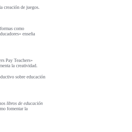
a creación de juegos.
taformas como
 Educadores» enseña
ers Pay Teachers»
menta la creatividad.
roductivo sobre educación
hos
libros de educación
ómo fomentar la