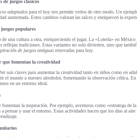
 de juegos clásicos
icos adaptados
para el hoy nos permite verlos de otro modo. Un ejemplo 
idad aumentada. Estos cambios valoran las raíces y enriquecen la experi
e juegos populares
 de una cultura a otra, enriqueciendo el jugar. La «Lotería» en Méxic
 reflejan tradiciones. Estas variantes no solo divierten, sino que tambi
spiración de juegos antiguas
renovadas para hoy.
re que fomentan la creatividad
ibre
son claves para aumentar la creatividad tanto en niños como en adu
ir el mundo a nuestro alrededor, fomentando la observación crítica. En 
imos en un entorno ideal.
a
re fomentan la inspiración. Por ejemplo, aventuras como «estratega de la
a pensar y usar el entorno. Estas actividades hacen que los días al aire
endizaje.
unitarios