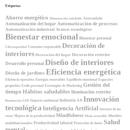
Etiquetas
Ahorro energético
Autocuidado
Alimentación saludable
Automatización de procesos
Automatización del hogar
Automatización industrial
Avances tecnológicos
Bienestar emocional
Bienestar personal
Decoración de
Consumo responsable
Ciberseguridad
interiores
Decoración exterior
Decoración del hogar
Diseño de interiores
Desarrollo personal
Eficiencia energética
Diseño de jardines
Espacios
Equilibrio emocional
Eficiencia operativa
Energías renovables
Gestión del
pequeños
Estilo personal
Estrategias de Marketing
Hábitos saludables
tiempo
Iluminación exterior
Innovación
Industria 4.0
Impacto ambiental
Iluminación LED
tecnológica
Inteligencia Artificial
Internet de las
Mindfulness
Muebles
cosas
Mejora de la productividad
Moda sostenible
Salud
Productividad laboral
multifuncionales
Protección de datos
mental