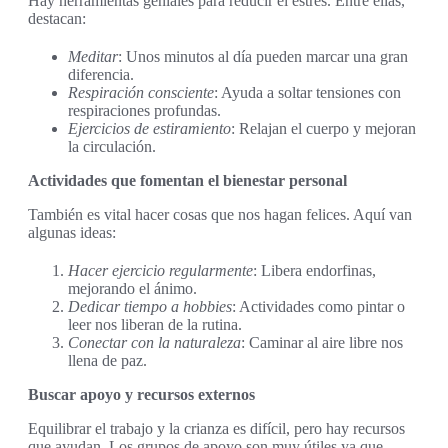
Hay herramientas geniales para reducir el estrés. Entre ellas,
destacan:
Meditar
: Unos minutos al día pueden marcar una gran
diferencia.
Respiración consciente
: Ayuda a soltar tensiones con
respiraciones profundas.
Ejercicios de estiramiento
: Relajan el cuerpo y mejoran
la circulación.
Actividades que fomentan el bienestar personal
También es vital hacer cosas que nos hagan felices. Aquí van
algunas ideas:
Hacer ejercicio regularmente
: Libera endorfinas,
mejorando el ánimo.
Dedicar tiempo a hobbies
: Actividades como pintar o
leer nos liberan de la rutina.
Conectar con la naturaleza
: Caminar al aire libre nos
llena de paz.
Buscar apoyo y recursos externos
Equilibrar el trabajo y la crianza es difícil, pero hay recursos
que ayudan. Los grupos de apoyo son muy útiles ya que