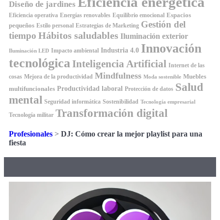
Eficiencia energética
Diseño de jardines
Espacios
Equilibrio emocional
Eficiencia operativa
Energías renovables
Gestión del
pequeños
Estilo personal
Estrategias de Marketing
Hábitos saludables
tiempo
Iluminación exterior
Innovación
Industria 4.0
Impacto ambiental
Iluminación LED
tecnológica
Inteligencia Artificial
Internet de las
Mindfulness
Muebles
cosas
Mejora de la productividad
Moda sostenible
Salud
Productividad laboral
multifuncionales
Protección de datos
mental
Seguridad informática
Sostenibilidad
Tecnología empresarial
Transformación digital
Tecnología militar
Profesionales
>
DJ: Cómo crear la mejor playlist para una
fiesta