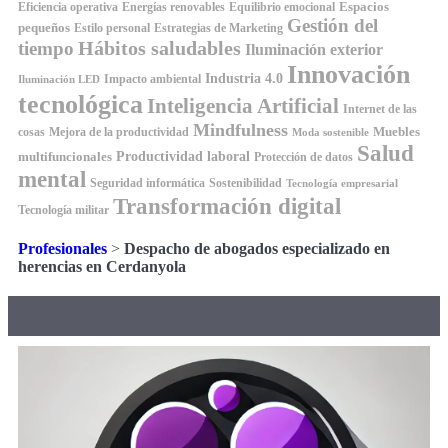
Espacios
Equilibrio emocional
Eficiencia operativa
Energías renovables
Gestión del
pequeños
Estilo personal
Estrategias de Marketing
Hábitos saludables
tiempo
Iluminación exterior
Innovación
Industria 4.0
Impacto ambiental
Iluminación LED
tecnológica
Inteligencia Artificial
Internet de las
Mindfulness
Muebles
cosas
Mejora de la productividad
Moda sostenible
Salud
Productividad laboral
multifuncionales
Protección de datos
mental
Seguridad informática
Sostenibilidad
Tecnología empresarial
Transformación digital
Tecnología militar
Profesionales
>
Despacho de abogados especializado en
herencias en Cerdanyola