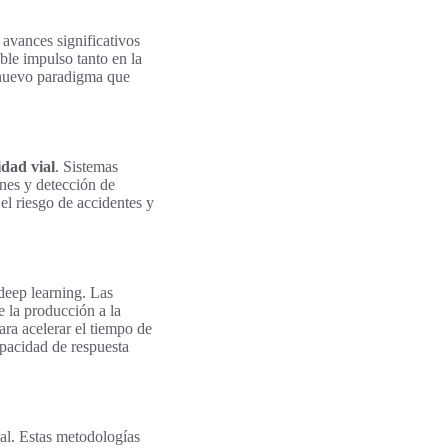
avances significativos
ble impulso tanto en la
 nuevo paradigma que
idad vial
. Sistemas
nes y detección de
el riesgo de accidentes y
deep learning. Las
e la producción a la
a acelerar el tiempo de
apacidad de respuesta
al. Estas metodologías