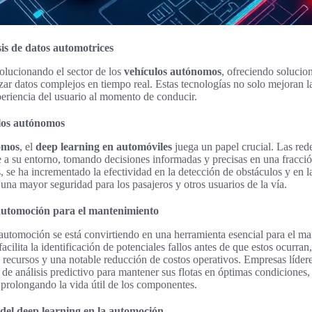
sis de datos automotrices
volucionando el sector de los
vehículos autónomos
, ofreciendo solucio
izar datos complejos en tiempo real. Estas tecnologías no solo mejoran l
eriencia del usuario al momento de conducir.
ulos autónomos
omos
, el
deep learning en automóviles
juega un papel crucial. Las red
e a su entorno, tomando decisiones informadas y precisas en una fracci
, se ha incrementado la efectividad en la detección de obstáculos y en 
 una mayor seguridad para los pasajeros y otros usuarios de la vía.
 automoción para el mantenimiento
n automoción se está convirtiendo en una herramienta esencial para el m
acilita la identificación de potenciales fallos antes de que estos ocurran
s recursos y una notable reducción de costos operativos. Empresas lídere
 de análisis predictivo para mantener sus flotas en óptimas condiciones,
y prolongando la vida útil de los componentes.
del deep learning en la automoción