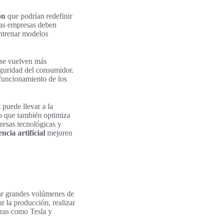
ón
que podrían redefinir
as empresas deben
entrenar modelos
 se vuelven más
eguridad del consumidor.
 funcionamiento de los
 puede llevar a la
no que también optimiza
resas tecnológicas y
encia artificial
mejoren
esar grandes volúmenes de
r la producción, realizar
oras como Tesla y