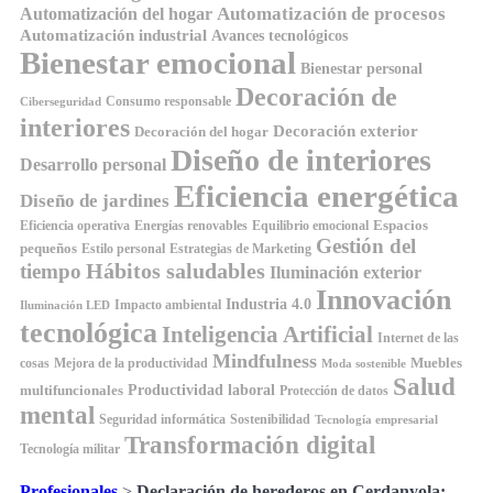
Automatización de procesos
Automatización del hogar
Automatización industrial
Avances tecnológicos
Bienestar emocional
Bienestar personal
Decoración de
Consumo responsable
Ciberseguridad
interiores
Decoración exterior
Decoración del hogar
Diseño de interiores
Desarrollo personal
Eficiencia energética
Diseño de jardines
Espacios
Equilibrio emocional
Eficiencia operativa
Energías renovables
Gestión del
pequeños
Estilo personal
Estrategias de Marketing
Hábitos saludables
tiempo
Iluminación exterior
Innovación
Industria 4.0
Impacto ambiental
Iluminación LED
tecnológica
Inteligencia Artificial
Internet de las
Mindfulness
Muebles
cosas
Mejora de la productividad
Moda sostenible
Salud
Productividad laboral
multifuncionales
Protección de datos
mental
Seguridad informática
Sostenibilidad
Tecnología empresarial
Transformación digital
Tecnología militar
Profesionales
>
Declaración de herederos en Cerdanyola: