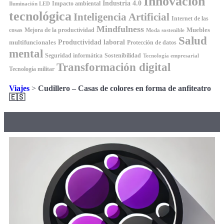
Innovación
Industria 4.0
Impacto ambiental
Iluminación LED
tecnológica
Inteligencia Artificial
Internet de las
Mindfulness
Muebles
cosas
Mejora de la productividad
Moda sostenible
Salud
Productividad laboral
multifuncionales
Protección de datos
mental
Seguridad informática
Sostenibilidad
Tecnología empresarial
Transformación digital
Tecnología militar
Viajes
>
Cudillero – Casas de colores en forma de anfiteatro
🇪🇸