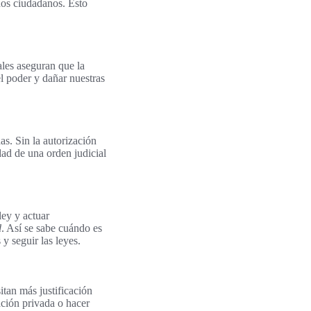
chos ciudadanos. Esto
ales aseguran que la
l poder y dañar nuestras
as. Sin la autorización
idad de una orden judicial
ley y actuar
d
. Así se sabe cuándo es
y seguir las leyes.
itan más justificación
ación privada o hacer