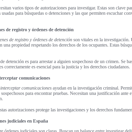
sitan varios tipos de autorizaciones para investigar. Estas son clave p
as usadas para búsquedas o detenciones y las que permiten escuchar con
es de registro y órdenes de detención
denes de registro y órdenes de detención
son vitales en la investigación.
n una propiedad respetando los derechos de los ocupantes. Estas búsq
 de detención es para arrestar a alguien sospechoso de un crimen. Se bas
es correctamente es esencial para la justicia y los derechos ciudadanos.
terceptar comunicaciones
 interceptar comunicaciones
ayudan en la investigación criminal. Permit
 sospechosos para encontrar pruebas. Necesitan una justificación ante el
n.
estas autorizaciones protege las investigaciones y los derechos fundamen
es judiciales en España
re órdenes judiciales son claras. Buscan un balance entre investigar del