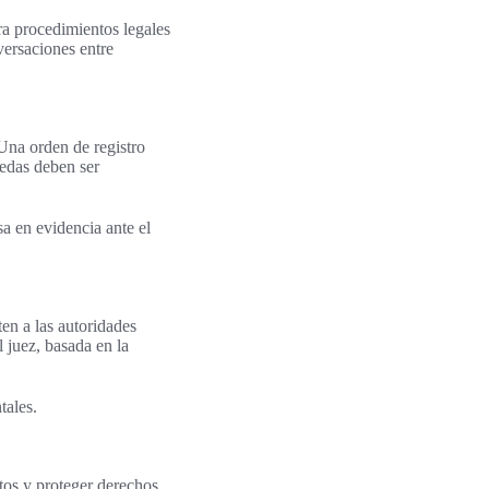
ara procedimientos legales
versaciones entre
 Una orden de registro
uedas deben ser
a en evidencia ante el
en a las autoridades
 juez, basada en la
tales.
itos y proteger derechos