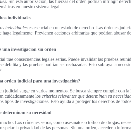
ales
. Sin esta autorización, las fuerzas del orden podrían infringir dere
emáticas en nuestro sistema legal.
hos individuales
os individuales
es esencial en un estado de derecho. Las órdenes judici
e haga legalmente. Previenen acciones arbitrarias que podrían abusar de
e una investigación sin orden
cial trae consecuencias legales serias. Puede invalidar las pruebas reunid
l se debilita y las pruebas podrían ser rechazadas. Esto subraya la neces
e.
a orden judicial para una investigación?
n judicial surge en varios momentos. Se busca siempre cumplir con la 
zan cuidadosamente los
criterios relevantes que determinan su necesida
os tipos de investigaciones. Esto ayuda a proteger los derechos de todos 
ue determinan su necesidad
a mucho. Los crímenes serios, como asesinatos o tráfico de drogas, neces
 respetar la privacidad de las personas. Sin una orden, acceder a inform