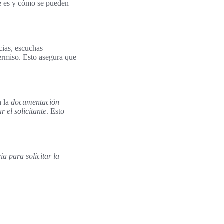
te es y cómo se pueden
cias, escuchas
permiso. Esto asegura que
n la
documentación
 el solicitante
. Esto
a para solicitar la