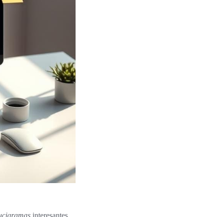
ucigramas
interesantes,