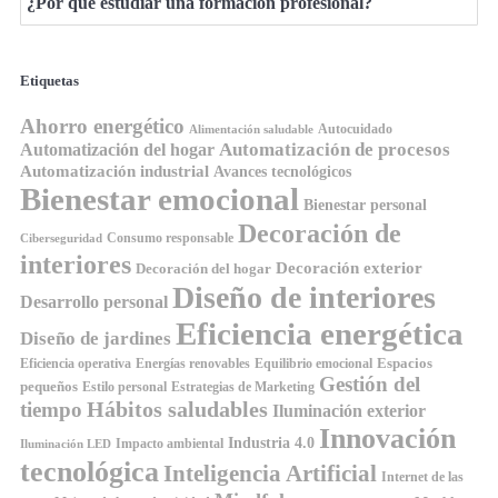
¿Por qué estudiar una formación profesional?
Etiquetas
Ahorro energético
Autocuidado
Alimentación saludable
Automatización de procesos
Automatización del hogar
Automatización industrial
Avances tecnológicos
Bienestar emocional
Bienestar personal
Decoración de
Consumo responsable
Ciberseguridad
interiores
Decoración exterior
Decoración del hogar
Diseño de interiores
Desarrollo personal
Eficiencia energética
Diseño de jardines
Espacios
Equilibrio emocional
Eficiencia operativa
Energías renovables
Gestión del
pequeños
Estilo personal
Estrategias de Marketing
Hábitos saludables
tiempo
Iluminación exterior
Innovación
Industria 4.0
Impacto ambiental
Iluminación LED
tecnológica
Inteligencia Artificial
Internet de las