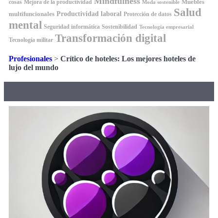
Mindfulness
Muebles
cosas
Mejora de la productividad
Moda sostenible
Salud
Productividad laboral
multifuncionales
Protección de datos
mental
Seguridad informática
Sostenibilidad
Tecnología empresarial
Transformación digital
Tecnología militar
Profesionales
>
Crítico de hoteles: Los mejores hoteles de
lujo del mundo