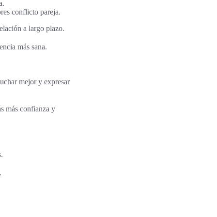
a.
es conflicto pareja.
elación a largo plazo.
vencia más sana.
cuchar mejor y expresar
ás más confianza y
s.
.