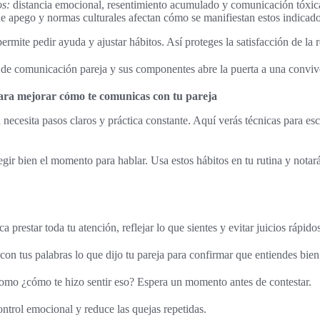
os:
distancia emocional, resentimiento acumulado y comunicación tóxic
de apego y normas culturales afectan cómo se manifiestan estos indicador
rmite pedir ayuda y ajustar hábitos. Así proteges la satisfacción de la r
n de comunicación pareja y sus componentes abre la puerta a una convi
para mejorar cómo te comunicas con tu pareja
necesita pasos claros y práctica constante. Aquí verás técnicas para es
gir bien el momento para hablar. Usa estos hábitos en tu rutina y notar
a prestar toda tu atención, reflejar lo que sientes y evitar juicios rápido
 con tus palabras lo que dijo tu pareja para confirmar que entiendes bien
como ¿cómo te hizo sentir eso? Espera un momento antes de contestar.
ontrol emocional y reduce las quejas repetidas.