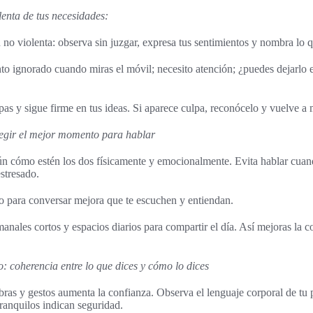
lenta de tus necesidades:
 no violenta: observa sin juzgar, expresa tus sentimientos y nombra lo q
to ignorado cuando miras el móvil; necesito atención; ¿puedes dejarlo e
as y sigue firme en tus ideas. Si aparece culpa, reconócelo y vuelve a m
egir el mejor momento para hablar
ún cómo estén los dos físicamente y emocionalmente. Evita hablar cuan
stresado.
 para conversar mejora que te escuchen y entiendan.
nales cortos y espacios diarios para compartir el día. Así mejoras la co
: coherencia entre lo que dices y cómo lo dices
bras y gestos aumenta la confianza. Observa el lenguaje corporal de tu p
tranquilos indican seguridad.