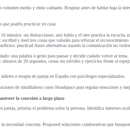
n volumen medio y ritmo calmado. Respirar antes de hablar baja la int
s que podéis practicar en casa
 10 minutos: sin distracciones, uno habla y el otro practica la escucha ac
: escribid y leed tres cosas que valoráis para reforzar el reconocimiento 
nflictos: practicad frases alternativas usando la comunicación no viole
ado: una palabra o gesto para pausar y decidir cuándo volver al tema.
 abrazos de 20 segundos, cenas sin móviles y ejercicios frente al espej
 talleres o terapia de pareja en España con psicólogos especializados.
aciones de mindfulness como Headspace para regular emociones y mej
antener la conexión a largo plazo
en pareja, prioriza el problema sobre la persona. Identifica intereses ocu
 la necesidad concreta. Proponed soluciones colaborativas que busquen