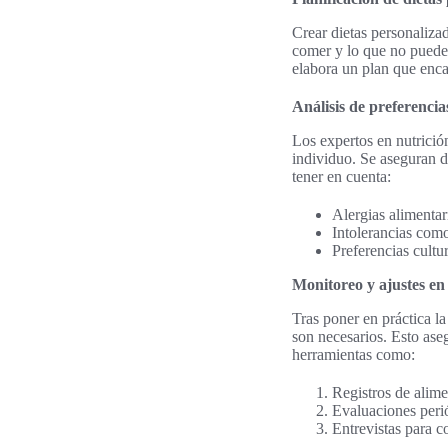
Crear dietas personaliza
comer y lo que no puede 
elabora un plan que enca
Análisis de preferencias
Los expertos en nutrición
individuo. Se aseguran de
tener en cuenta:
Alergias alimentar
Intolerancias como
Preferencias cultur
Monitoreo y ajustes en 
Tras poner en práctica la
son necesarios. Esto aseg
herramientas como:
Registros de alim
Evaluaciones perió
Entrevistas para co