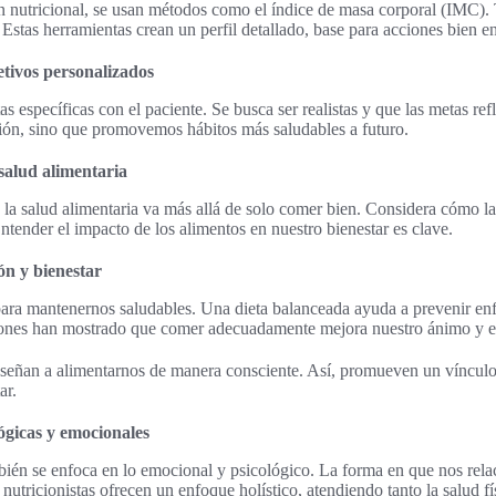
ón nutricional, se usan métodos como el índice de masa corporal (IMC). 
Estas herramientas crean un perfil detallado, base para acciones bien e
etivos personalizados
tas específicas con el paciente. Se busca ser realistas y que las metas ref
ión, sino que promovemos hábitos más saludables a futuro.
salud alimentaria
a salud alimentaria va más allá de solo comer bien. Considera cómo la n
tender el impacto de los alimentos en nuestro bienestar es clave.
ón y bienestar
para mantenernos saludables. Una dieta balanceada ayuda a prevenir e
ciones han mostrado que comer adecuadamente mejora nuestro ánimo y en
nseñan a alimentarnos de manera consciente. Así, promueven un vínculo 
ar.
ógicas y emocionales
bién se enfoca en lo emocional y psicológico. La forma en que nos rel
 nutricionistas ofrecen un enfoque holístico, atendiendo tanto la salud 