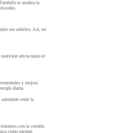
También se analiza la
nfocadas.
lejen sus anhelos. Así, no
utrición afecta tanto el
nfermedades y mejora
ergía diaria.
saludable entre la
acionamos con la comida
física como mental.