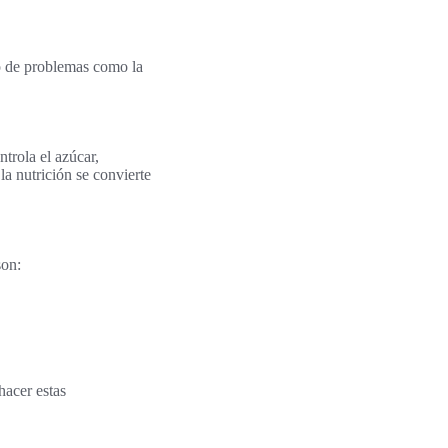
go de problemas como la
trola el azúcar,
la nutrición se convierte
son:
hacer estas