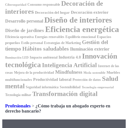
Decoración de
Consumo responsable
Ciberseguridad
interiores
Decoración exterior
Decoración del hogar
Diseño de interiores
Desarrollo personal
Eficiencia energética
Diseño de jardines
Espacios
Equilibrio emocional
Eficiencia operativa
Energías renovables
Gestión del
pequeños
Estilo personal
Estrategias de Marketing
Hábitos saludables
tiempo
Iluminación exterior
Innovación
Industria 4.0
Impacto ambiental
Iluminación LED
tecnológica
Inteligencia Artificial
Internet de las
Mindfulness
Muebles
cosas
Mejora de la productividad
Moda sostenible
Salud
Productividad laboral
multifuncionales
Protección de datos
mental
Seguridad informática
Sostenibilidad
Tecnología empresarial
Transformación digital
Tecnología militar
Profesionales
>
¿Cómo trabaja un abogado experto en
derecho bancario?