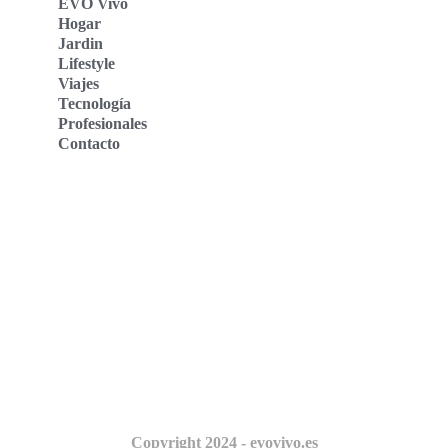
EVO Vivo
Hogar
Jardin
Lifestyle
Viajes
Tecnología
Profesionales
Contacto
Evo Vivo Deutschland
Evo Vivo España
Evo Vivo Nederland
Evo Vivo Schweiz
Nosotros
Copyright 2024 - evovivo.es