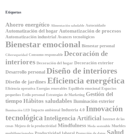
Etiquetas
Ahorro energético
Autocuidado
Alimentación saludable
Automatización de procesos
Automatización del hogar
Automatización industrial
Avances tecnológicos
Bienestar emocional
Bienestar personal
Decoración de
Consumo responsable
Ciberseguridad
interiores
Decoración exterior
Decoración del hogar
Diseño de interiores
Desarrollo personal
Eficiencia energética
Diseño de jardines
Espacios
Equilibrio emocional
Eficiencia operativa
Energías renovables
Gestión del
pequeños
Estilo personal
Estrategias de Marketing
Hábitos saludables
tiempo
Iluminación exterior
Innovación
Industria 4.0
Impacto ambiental
Iluminación LED
tecnológica
Inteligencia Artificial
Internet de las
Mindfulness
Muebles
cosas
Mejora de la productividad
Moda sostenible
Salud
Productividad laboral
multifuncionales
Protección de datos