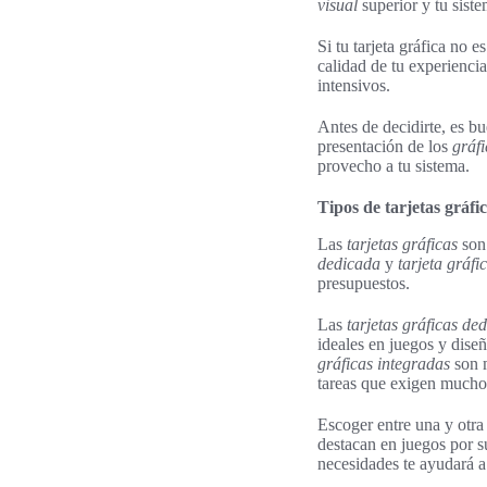
visual
superior y tu sist
Si tu tarjeta gráfica no 
calidad de tu experienci
intensivos.
Antes de decidirte, es bu
presentación de los
gráfi
provecho a tu sistema.
Tipos de tarjetas gráfi
Las
tarjetas gráficas
son 
dedicada
y
tarjeta gráfi
presupuestos.
Las
tarjetas gráficas de
ideales en juegos y dise
gráficas integradas
son m
tareas que exigen mucho
Escoger entre una y otra
destacan en juegos por s
necesidades te ayudará a