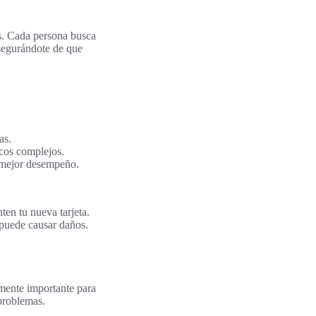
tes. Cada persona busca
asegurándote de que
as.
icos complejos.
l mejor desempeño.
ten tu nueva tarjeta.
 puede causar daños.
almente importante para
problemas.