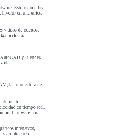
rdware. Esto reduce los
invertir en una tarjeta
s y tipos de puertos.
alga perfecto.
ar AutoCAD y Blender.
izado.
M, la arquitectura de
endimiento.
locidad en tiempo real.
ión por hardware para
áficos intensivos,
 y arquitectura.