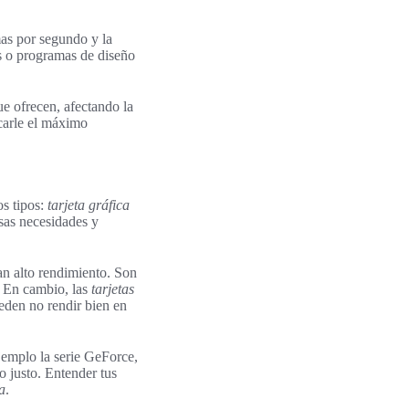
mas por segundo y la
s o programas de diseño
ue ofrecen, afectando la
carle el máximo
s tipos:
tarjeta gráfica
rsas necesidades y
n alto rendimiento. Son
. En cambio, las
tarjetas
eden no rendir bien en
jemplo la serie GeForce,
 justo. Entender tus
a
.