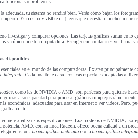
ema funciona sin problemas.
es la adecuada, tu sistema no rendirá bien. Verás cómo bajan los fotogra
a empeora. Esto es muy visible en juegos que necesitan muchos recurso
eno investigar y comparar opciones. Las tarjetas gráficas varían en lo q
cos
y cómo rinde tu computadora. Escoger con cuidado es vital para sa
cas disponibles
esenciales en el mundo de las computadoras. Existen principalmente do
ca integrada
. Cada una tiene características especiales adaptadas a dive
dicadas
, como las de NVIDIA o AMD, son perfectas para quienes busca
ño gracias a su capacidad para procesar gráficos complejos rápidamente
ás económicas, adecuadas para usar en Internet o ver videos. Pero, pu
 gráficamente.
 requiere analizar sus especificaciones. Los modelos de NVIDIA, por e
u potencia. AMD, con su línea Radeon, ofrece buena calidad a un precio
 elegir entre una
tarjeta gráfica dedicada
o una
tarjeta gráfica integrad