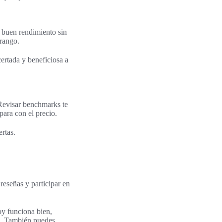
 buen rendimiento sin
 rango.
certada y beneficiosa a
Revisar benchmarks te
para con el precio.
rtas.
reseñas y participar en
oy funciona bien,
es. También puedes