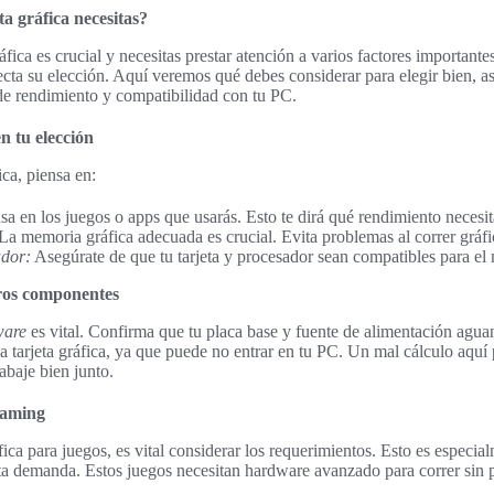
a gráfica necesitas?
ráfica es crucial y necesitas prestar atención a varios factores importan
afecta su elección. Aquí veremos qué debes considerar para elegir bien, 
de rendimiento y compatibilidad con tu PC.
n tu elección
fica, piensa en:
sa en los juegos o apps que usarás. Esto te dirá qué rendimiento necesit
La memoria gráfica adecuada es crucial. Evita problemas al correr gráf
ador:
Asegúrate de que tu tarjeta y procesador sean compatibles para e
ros componentes
ware
es vital. Confirma que tu placa base y fuente de alimentación aguan
a tarjeta gráfica, ya que puede no entrar en tu PC. Un mal cálculo aquí
abaje bien junto.
gaming
fica para juegos, es vital considerar los requerimientos. Esto es especi
ta demanda. Estos juegos necesitan hardware avanzado para correr sin 