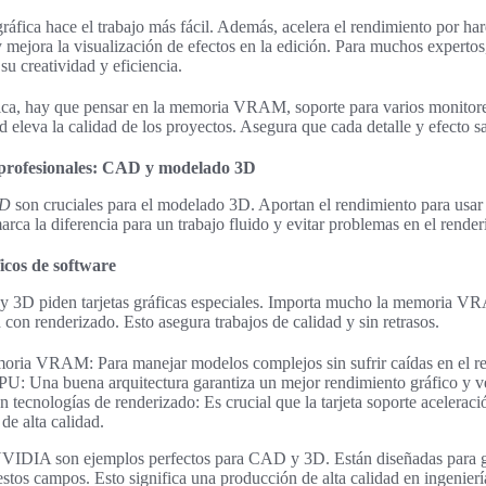
gráfica hace el trabajo más fácil. Además, acelera el rendimiento por ha
mejora la visualización de efectos en la edición. Para muchos expertos, 
u creatividad y eficiencia.
áfica, hay que pensar en la memoria VRAM, soporte para varios monitore
ad eleva la calidad de los proyectos. Asegura que cada detalle y efecto s
a profesionales: CAD y modelado 3D
AD
son cruciales para el modelado 3D. Aportan el rendimiento para us
arca la diferencia para un trabajo fluido y evitar problemas en el render
icos de software
3D piden tarjetas gráficas especiales. Importa mucho la memoria VRA
con renderizado. Esto asegura trabajos de calidad y sin retrasos.
ria VRAM: Para manejar modelos complejos sin sufrir caídas en el r
PU: Una buena arquitectura garantiza un mejor rendimiento gráfico y ve
 tecnologías de renderizado: Es crucial que la tarjeta soporte acelerac
de alta calidad.
NVIDIA son ejemplos perfectos para CAD y 3D. Están diseñadas para gr
stos campos. Esto significa una producción de alta calidad en ingeniería