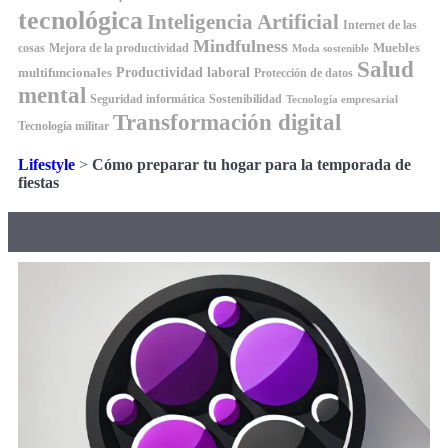
tecnológica
Inteligencia Artificial
Internet de las
Mindfulness
Muebles
cosas
Mejora de la productividad
Moda sostenible
Salud
Productividad laboral
multifuncionales
Protección de datos
mental
Seguridad informática
Sostenibilidad
Tecnología empresarial
Transformación digital
Tecnología militar
Lifestyle
>
Cómo preparar tu hogar para la temporada de
fiestas