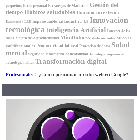
Gestión del
pequeños
Estilo personal
Estrategias de Marketing
Hábitos saludables
tiempo
Iluminación exterior
Innovación
Industria 4.0
Impacto ambiental
Iluminación LED
tecnológica
Inteligencia Artificial
Internet de las
Mindfulness
Muebles
cosas
Mejora de la productividad
Moda sostenible
Salud
Productividad laboral
multifuncionales
Protección de datos
mental
Seguridad informática
Sostenibilidad
Tecnología empresarial
Transformación digital
Tecnología militar
Profesionales
>
¿Cómo posicionar un sitio web en Google?