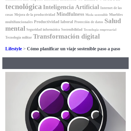
tecnológica
Inteligencia Artificial
Internet de las
Mindfulness
Muebles
cosas
Mejora de la productividad
Moda sostenible
Salud
Productividad laboral
multifuncionales
Protección de datos
mental
Seguridad informática
Sostenibilidad
Tecnología empresarial
Transformación digital
Tecnología militar
Lifestyle
>
Cómo planificar un viaje sostenible paso a paso