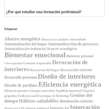
¿Por qué estudiar una formación profesional?
Etiquetas
Ahorro energético
Autocuidado
Alimentación saludable
Automatización de procesos
Automatización del hogar
Automatización industrial
Avances tecnológicos
Bienestar emocional
Bienestar personal
Decoración de
Consumo responsable
Ciberseguridad
interiores
Decoración exterior
Decoración del hogar
Diseño de interiores
Desarrollo personal
Eficiencia energética
Diseño de jardines
Espacios
Equilibrio emocional
Eficiencia operativa
Energías renovables
Gestión del
pequeños
Estilo personal
Estrategias de Marketing
Hábitos saludables
tiempo
Iluminación exterior
Innovación
Industria 4.0
Impacto ambiental
Iluminación LED