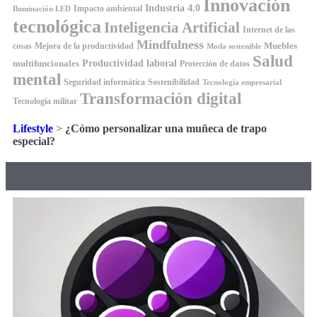
Innovación
Industria 4.0
Impacto ambiental
Iluminación LED
tecnológica
Inteligencia Artificial
Internet de las
Mindfulness
Muebles
cosas
Mejora de la productividad
Moda sostenible
Salud
Productividad laboral
multifuncionales
Protección de datos
mental
Seguridad informática
Sostenibilidad
Tecnología empresarial
Transformación digital
Tecnología militar
Lifestyle
>
¿Cómo personalizar una muñeca de trapo
especial?