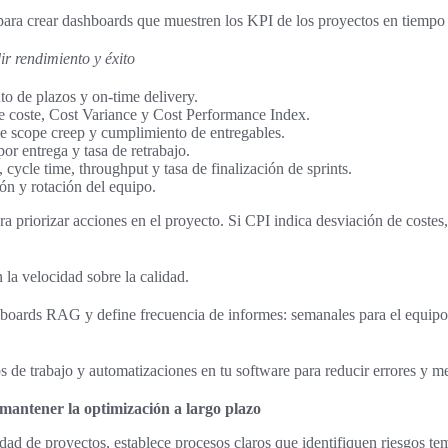
para crear dashboards que muestren los KPI de los proyectos en tiempo 
r rendimiento y éxito
o de plazos y on-time delivery.
de coste, Cost Variance y Cost Performance Index.
de scope creep y cumplimiento de entregables.
por entrega y tasa de retrabajo.
 cycle time, throughput y tasa de finalización de sprints.
ión y rotación del equipo.
ara priorizar acciones en el proyecto. Si CPI indica desviación de costes,
 la velocidad sobre la calidad.
hboards RAG y define frecuencia de informes: semanales para el equipo
jos de trabajo y automatizaciones en tu software para reducir errores y me
mantener la optimización a largo plazo
idad de proyectos, establece procesos claros que identifiquen riesgos t