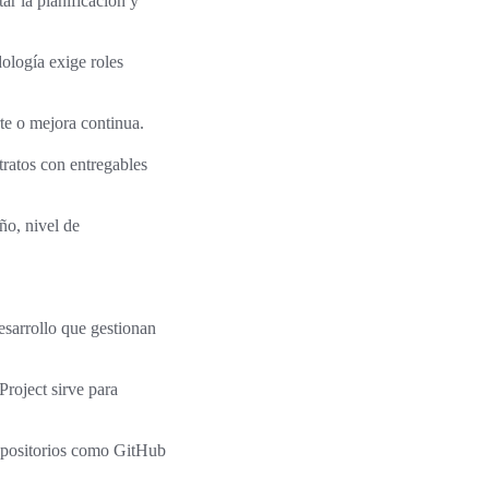
ar la planificación y
ología exige roles
te o mejora continua.
tratos con entregables
ño, nivel de
esarrollo que gestionan
Project sirve para
epositorios como GitHub