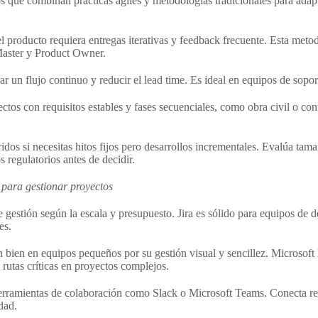
s que combinan prácticas ágiles y metodologías tradicionales para adapt
roducto requiera entregas iterativas y feedback frecuente. Esta metod
aster y Product Owner.
r un flujo continuo y reducir el lead time. Es ideal en equipos de sopor
tos con requisitos estables y fases secuenciales, como obra civil o con
dos si necesitas hitos fijos pero desarrollos incrementales. Evalúa tama
s regulatorios antes de decidir.
 para gestionar proyectos
 gestión según la escala y presupuesto. Jira es sólido para equipos de d
es.
 bien en equipos pequeños por su gestión visual y sencillez. Microsoft 
 rutas críticas en proyectos complejos.
erramientas de colaboración como Slack o Microsoft Teams. Conecta r
dad.