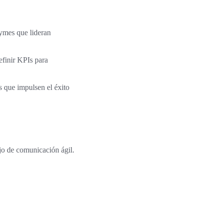
pymes que lideran
efinir KPIs para
s que impulsen el éxito
ujo de comunicación ágil.