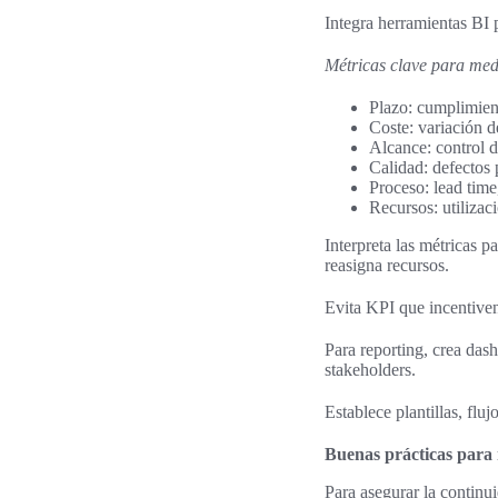
Integra herramientas BI 
Métricas clave para medi
Plazo: cumplimient
Coste: variación 
Alcance: control 
Calidad: defectos 
Proceso: lead time,
Recursos: utilizac
Interpreta las métricas p
reasigna recursos.
Evita KPI que incentiven
Para reporting, crea das
stakeholders.
Establece plantillas, flu
Buenas prácticas para 
Para asegurar la continu