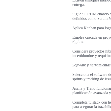
Existen enfoques híbrido
entrega.
Sigue SCRUM cuando el p
definidos como Scrum M
Aplica Kanban para logra
Emplea cascada en proyec
rígidos.
Considera proyectos híbri
incertidumbre y requisito
Software y herramientas
Selecciona el software de
sprints y tracking de issu
Asana y Trello funcionan
planificación avanzada y
Completa tu stack con h
para asegurar la trazabili