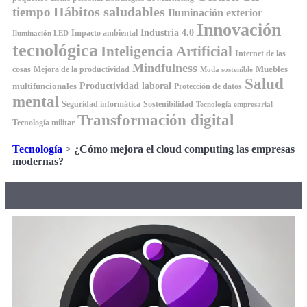
Hábitos saludables
tiempo
Iluminación exterior
Innovación
Industria 4.0
Impacto ambiental
Iluminación LED
tecnológica
Inteligencia Artificial
Internet de las
Mindfulness
Muebles
cosas
Mejora de la productividad
Moda sostenible
Salud
Productividad laboral
multifuncionales
Protección de datos
mental
Seguridad informática
Sostenibilidad
Tecnología empresarial
Transformación digital
Tecnología militar
Tecnología
>
¿Cómo mejora el cloud computing las empresas
modernas?