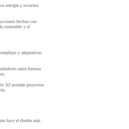
os energía y recursos.
rucciones hechas con
o sostenible y el
complejas y adaptativas.
iseñadores unen fuerzas
os.
sión 3D permite proyectos
ión.
Esto hace el diseño más