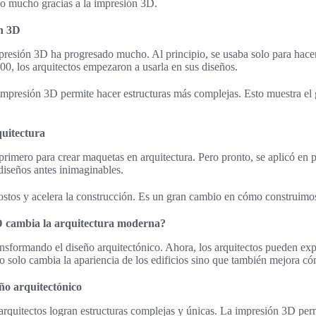
o mucho gracias a la impresión 3D.
ón 3D
presión 3D ha progresado mucho. Al principio, se usaba solo para hacer
000, los arquitectos empezaron a usarla en sus diseños.
impresión 3D permite hacer estructuras más complejas. Esto muestra el 
quitectura
rimero para crear maquetas en arquitectura. Pero pronto, se aplicó en 
iseños antes inimaginables.
ostos y acelera la construcción. Es un gran cambio en cómo construimo
 cambia la arquitectura moderna?
nsformando el diseño arquitectónico. Ahora, los arquitectos pueden ex
o solo cambia la apariencia de los edificios sino que también mejora c
eño arquitectónico
 arquitectos logran estructuras complejas y únicas. La impresión 3D per