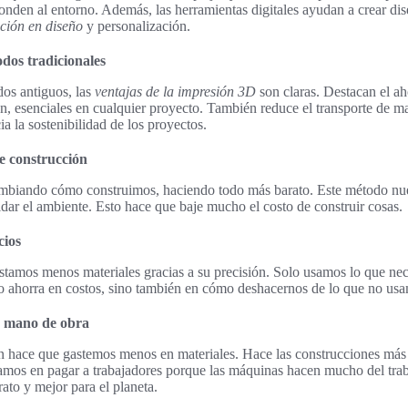
onden al entorno. Además, las herramientas digitales ayudan a crear dis
ción en diseño
y personalización.
odos tradicionales
os antiguos, las
ventajas de la impresión 3D
son claras. Destacan el ah
ón, esenciales en cualquier proyecto. También reduce el transporte de ma
ia la sostenibilidad de los proyectos.
de construcción
mbiando cómo construimos, haciendo todo más barato. Este método nue
idar el ambiente. Esto hace que baje mucho el costo de construir cosas.
cios
tamos menos materiales gracias a su precisión. Solo usamos lo que nec
lo ahorra en costos, sino también en cómo deshacernos de lo que no us
y mano de obra
 hace que gastemos menos en materiales. Hace las construcciones más 
amos en pagar a trabajadores porque las máquinas hacen mucho del trab
ato y mejor para el planeta.