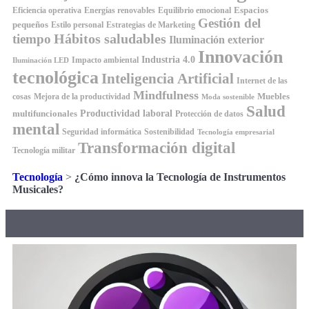
Espacios
Equilibrio emocional
Eficiencia operativa
Energías renovables
Gestión del
pequeños
Estilo personal
Estrategias de Marketing
Hábitos saludables
tiempo
Iluminación exterior
Innovación
Industria 4.0
Impacto ambiental
Iluminación LED
tecnológica
Inteligencia Artificial
Internet de las
Mindfulness
Muebles
cosas
Mejora de la productividad
Moda sostenible
Salud
Productividad laboral
multifuncionales
Protección de datos
mental
Seguridad informática
Sostenibilidad
Tecnología empresarial
Transformación digital
Tecnología militar
Tecnología
>
¿Cómo innova la Tecnología de Instrumentos
Musicales?