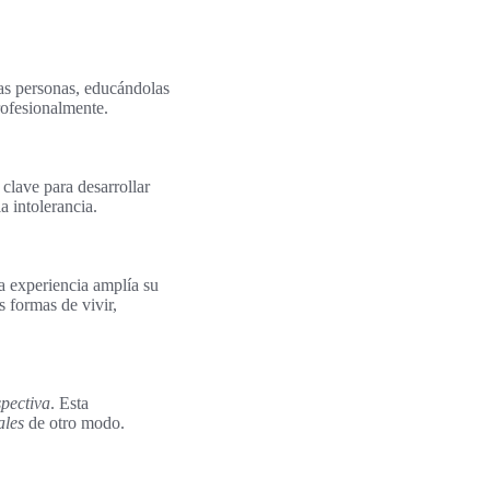
las personas, educándolas
rofesionalmente.
 clave para desarrollar
a intolerancia.
ta experiencia amplía su
s formas de vivir,
pectiva
. Esta
ales
de otro modo.