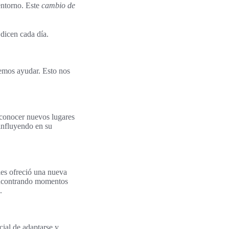
entorno. Este
cambio de
dicen cada día.
remos ayudar. Esto nos
 conocer nuevos lugares
influyendo en su
les ofreció una nueva
 encontrando momentos
.
cial de adaptarse y