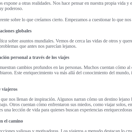
os expone a otras realidades. Nos hace pensar en nuestra propia vida y 
uy poderoso.
rente sobre lo que creíamos cierto. Empezamos a cuestionar lo que nos 
uaciones globales
ítica
sobre asuntos mundiales. Vemos de cerca las vidas de otros y que
problemas que antes nos parecían lejanos.
ción personal a través de los viajes
s muestran cambios profundos en las personas. Muchos cuentan cómo al
mbiaron. Este enriquecimiento va más allá del conocimiento del mundo, 
 viajeros
s que nos llenan de inspiración. Algunos narran cómo un destino lejano 
rabajo. Otros cuentan cómo enfrentaron sus miedos, como viajar solos,
 es una lección de vida para quienes buscan experiencias enriquecedoras
n el camino
ecciones valiosas y motivadoras. Los viajeros a menudo destacan lo cru