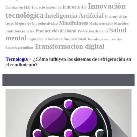
Innovación
Industria 4.0
Impacto ambiental
Iluminación LED
tecnológica
Inteligencia Artificial
Internet de las
Mindfulness
Muebles
cosas
Mejora de la productividad
Moda sostenible
Salud
Productividad laboral
multifuncionales
Protección de datos
mental
Seguridad informática
Sostenibilidad
Tecnología empresarial
Transformación digital
Tecnología militar
Tecnología
>
¿Cómo influyen los sistemas de refrigeración en
el rendimiento?